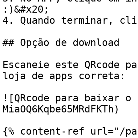
:)&#x20;

4. Quando terminar, cli
## Opção de download

Escaneie este QRcode pa
loja de apps correta:

![QRcode para baixar o 
MiaOQ6Kqbe65MRdFKTh)

{% content-ref url="/pa