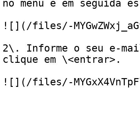
no menu e em seguida es
![](/files/-MYGwZWxj_aG
2\. Informe o seu e-mai
clique em \<entrar>.
