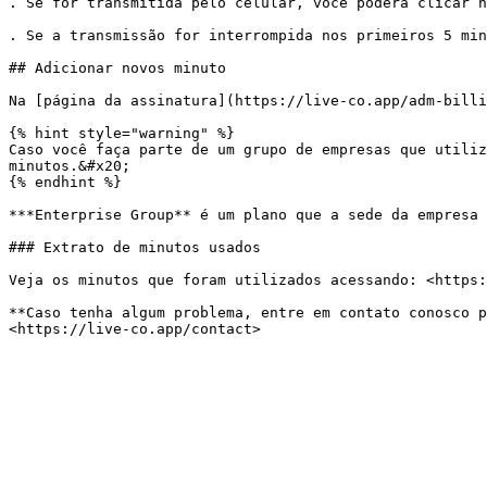
. Se for transmitida pelo celular, você poderá clicar n
. Se a transmissão for interrompida nos primeiros 5 min
## Adicionar novos minuto

Na [página da assinatura](https://live-co.app/adm-billi
{% hint style="warning" %}

Caso você faça parte de um grupo de empresas que utiliz
minutos.&#x20;

{% endhint %}

***Enterprise Group** é um plano que a sede da empresa 
### Extrato de minutos usados

Veja os minutos que foram utilizados acessando: <https:
**Caso tenha algum problema, entre em contato conosco p