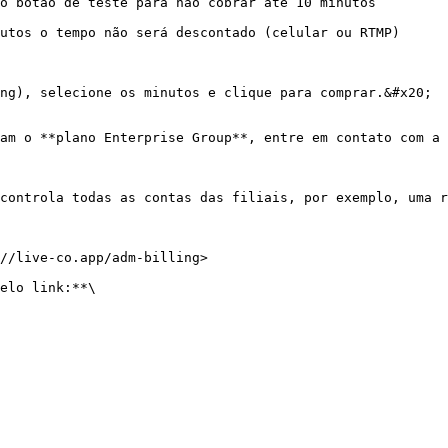
o botão de teste para não cobrar até 10 minutos

utos o tempo não será descontado (celular ou RTMP)

ng), selecione os minutos e clique para comprar.&#x20;

am o **plano Enterprise Group**, entre em contato com a 
controla todas as contas das filiais, por exemplo, uma r
//live-co.app/adm-billing>

elo link:**\
