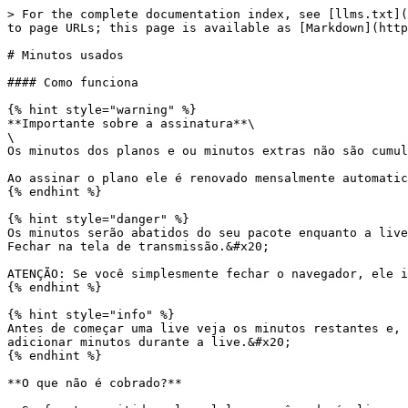
> For the complete documentation index, see [llms.txt](
to page URLs; this page is available as [Markdown](http
# Minutos usados

#### Como funciona

{% hint style="warning" %}

**Importante sobre a assinatura**\

\

Os minutos dos planos e ou minutos extras não são cumul
Ao assinar o plano ele é renovado mensalmente automatic
{% endhint %}

{% hint style="danger" %}

Os minutos serão abatidos do seu pacote enquanto a live
Fechar na tela de transmissão.&#x20;

ATENÇÃO: Se você simplesmente fechar o navegador, ele i
{% endhint %}

{% hint style="info" %}

Antes de começar uma live veja os minutos restantes e, 
adicionar minutos durante a live.&#x20;

{% endhint %}

**O que não é cobrado?**
